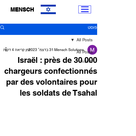
MENSCH
פוסט
All Posts
Mensch Solutions
31 בדצמ׳ 2023
זמן קריאה 4 דקות
All Posts
Israël : près de 30 000
חדשות
chargeurs confectionnés
par des volontaires pour
les soldats de Tsahal