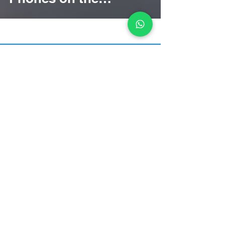
Battlefield
MENSCH
לפתרונות הטענה ומכניקה נוספים: -
עקבו אחרינו באינסטגרם לעדכונים
www.instagram.com/mensch.chargers
אנשי אמל"ח, מוזמנים לפנות אלינו
בוואטסאפ לשיתוף פעולה
Contact