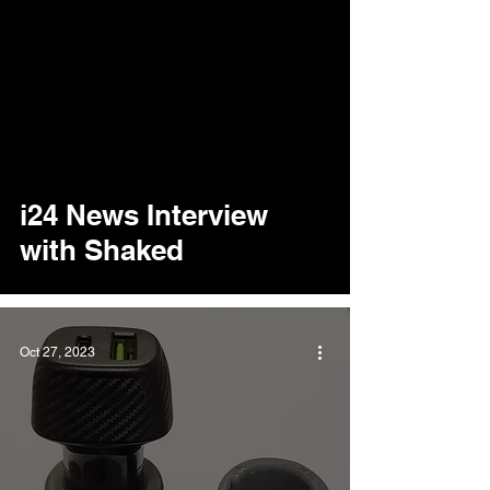
video
i24 News Interview
with Shaked
Oct 27, 2023