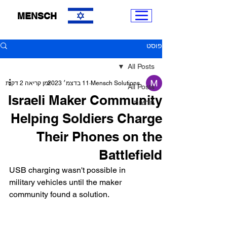
MENSCH
פוסט
All Posts
Mensch Solutions
11 בדצמ׳ 2023
זמן קריאה 2 דקות
All Posts
Israeli Maker Community
חדשות
Helping Soldiers Charge
Their Phones on the
Battlefield
USB charging wasn't possible in 
military vehicles until the maker 
community found a solution.