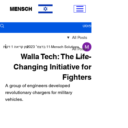
MENSCH
פוסט
All Posts
Mensch Solutions
11 בדצמ׳ 2023
זמן קריאה 1 דקות
All Posts
Walla Tech: The Life-
חדשות
Changing Initiative for
Fighters
A group of engineers developed 
revolutionary chargers for military 
vehicles.